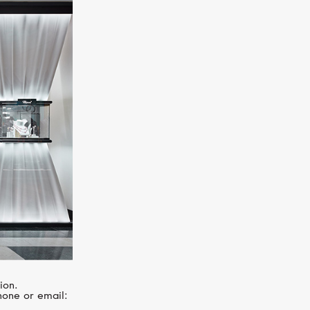
MESSIKA
Lucky Eye
ion.
hone or email: