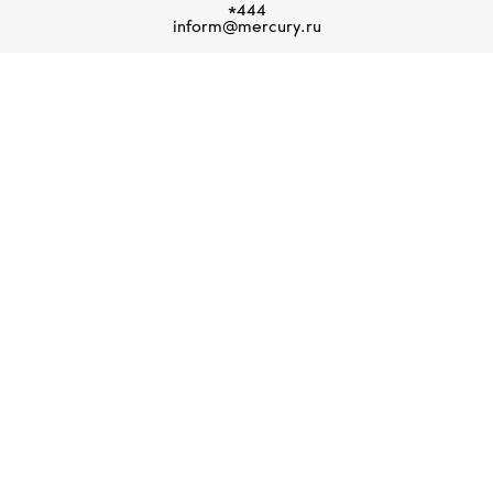
*444
inform@mercury.ru
БУТИКИ MERCURY
ендовом ювелирно-часовом магазине Mercury представлены веду
ая из которых известна неповторимым стилем и высоким качеством