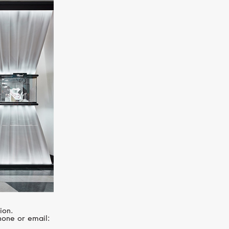
MERCURY
Letters
ion.
hone or email: