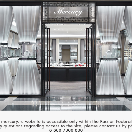
MESSIKA
ROBERTO COIN
Lucky Move
Princess Flower
 mercury.ru website is accessible only within the Russian Federat
y questions regarding access to the site, please contact us by p
8 800 7000 800