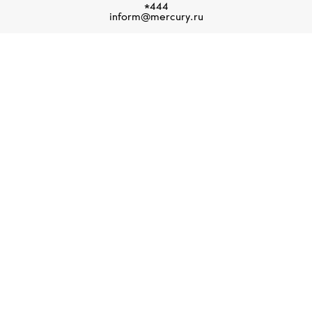
*444
inform@mercury.ru
БУТИКИ MERCURY
ендовом ювелирно-часовом магазине Mercury представлены веду
ая из которых известна неповторимым стилем и высоким качеством