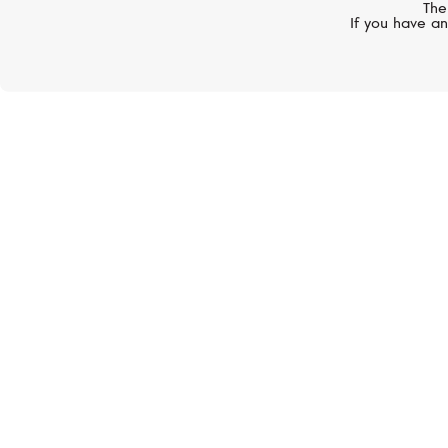
The
If you have an
В мультибр
марки, кажд
Здесь пр
подходящую