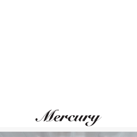
Не знаю размер
Таблица размеров
Купить
Чернёный титан, шну
Подвижные чёрные б
Дополнительная
Размер вставки 35х9