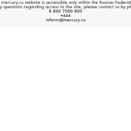
БУТИКИ MERCURY
 mercury.ru website is accessible only within the Russian Federat
y questions regarding access to the site, please contact us by p
8 800 7000 800
*444
ендовом ювелирно-часовом магазине Mercury представлены веду
inform@mercury.ru
ая из которых известна неповторимым стилем и высоким качеством
офессиональные консультанты помогут подобрать ювелирное укра
 модель часов. Тонко продуманный ассортимент брендов позволит
пополнять вашу коллекцию.
Главная страница
Ювелирные украшения
Браслет
8 800 7000 800