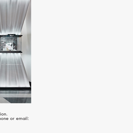
MESSIKA
Move Noa
ion.
hone or email: